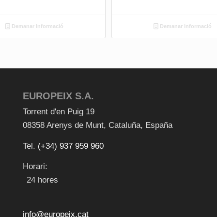
Demanar informació
Demanar informació
EUROPEIX S.A.
Torrent d'en Puig 19
08358
Arenys de Munt
,
Cataluña
,
España
Tel.
(+34) 937 959 960
Horari:
24 hores
info@europeix.cat