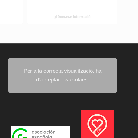
Demanar informació
Per a la correcta visualització, ha
d'acceptar les cookies.