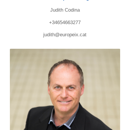
Judith Codina
+34654663277
judith@europeix.cat